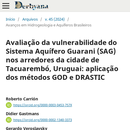
Início
/
Arquivos
/
v. 45 (2024)
/
Avanços em Hidrogeologia e Aquíferos Brasileiros
Avaliação da vulnerabilidade do
Sistema Aquífero Guarani (SAG)
nos arredores da cidade de
Tacuarembó, Uruguai: aplicação
dos métodos GOD e DRASTIC
Roberto Carrión
https://orcid.org/0000-0003-0453-757X
Didier Gastmans
https://orcid.org/0000-0002-1340-3373
Gerardo Veroslavsky