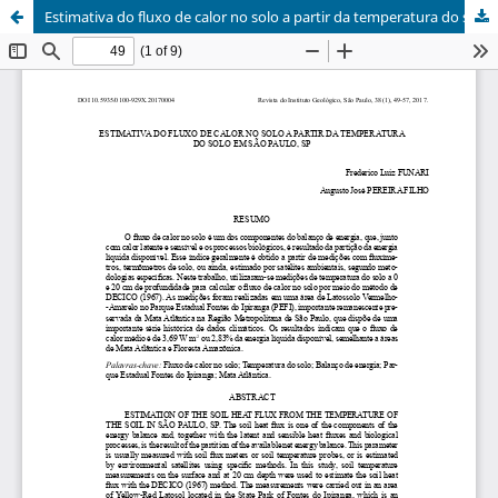
Estimativa do fluxo de calor no solo a partir da temperatura do solo em São Paulo, SP