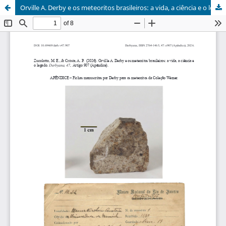
Orville A. Derby e os meteoritos brasileiros: a vida, a ciência e o legado